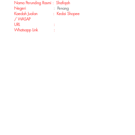
Nama Perunding Rasmi : Shafiqah
Negeri
: Penang
Kaedah Jualan : Kedai Shopee
/ WASAP
URL :
Whatsapp Link :
AONE EXTENDER SOLUTIONS
aoneextender@gmail.com
Facebook :