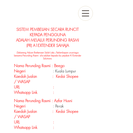
SISTEM PEMBELIAN SECARA RUNCIT
KEPADA PENGGUNA
ADALAH MELALUI PERUNDING RASMI
(PR) A1EXTENDER SAHAJA
(Sebarang Aduan Berkenaan Salah Laku /kelembapan urusniaga
bersama Perunding Rasmi sila adukan kepada ibu pejabat A1Extender
Solutions
Nama Perunding Rasmi : Beego
Negeri
: Kuala Lumpur
Kaedah Jualan : Kedai Shopee
/ WASAP
URL :
Whatsapp Link :
Nama Perunding Rasmi : Azfar Husni
Negeri
: Perak
Kaedah Jualan : Kedai Shopee
/ WASAP
URL :
Whatsapp Link :